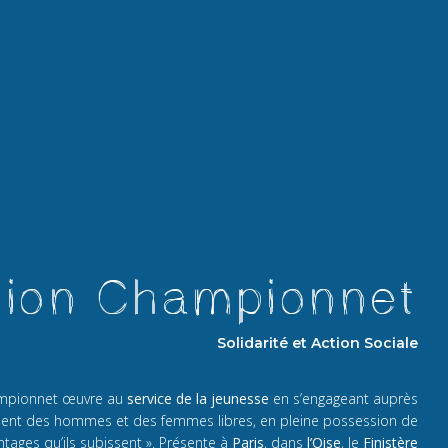
tion Championnet
Solidarité et Action Sociale
hampionnet œuvre au
service de la jeunesse
en s’engageant auprès
ennent des hommes et des femmes libres, en pleine possession de
ntages qu’ils subissent ». Présente à
Paris
, dans
l’Oise
, le
Finistère